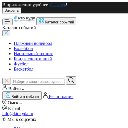
В приложении удобнее.
Скачать
!
Закрыть
Каталог событий
Каталог событий
Пляжный волейбол
Волейбол
Настольный теннис
Бридж спортивный
Футбол
Баскетбол
Войти
Регистрация
Войти в кабинет
Омск
E-mail
info@ktokyda.ru
Мы в соцсетях